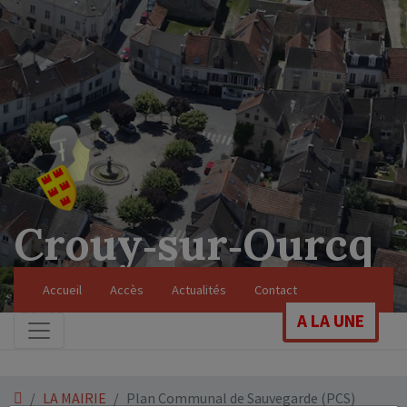
Crouy‑sur‑Ourcq
Soyez les bienvenus sur le site officiel de
Accueil
Accès
Actualités
Contact
notre commune
A LA UNE
LA MAIRIE
Plan Communal de Sauvegarde (PCS)