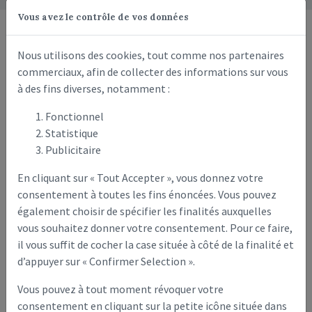
Vous avez le contrôle de vos données
Plan Communal de
Nous utilisons des cookies, tout comme nos partenaires
commerciaux, afin de collecter des informations sur vous
Sauvegarde (PCS)
à des fins diverses, notamment :
Commune de Crouy-sur-Ourcq
Fonctionnel
Statistique
Vous allez découvrir dans ce
«Document d'Information
Publicitaire
Communal sur les RIsques Majeurs»
(DICRIM), les risques
naturels, technologiques ou divers qui peuvent un jour survenir
En cliquant sur « Tout Accepter », vous donnez votre
dans notre commune et les mesures de prévention et de
consentement à toutes les fins énoncées. Vous pouvez
sauvegarde qui en découlent. Avoir conscience du danger peut
également choisir de spécifier les finalités auxquelles
en effet permettre de mieux s'en prémunir.
vous souhaitez donner votre consentement. Pour ce faire,
il vous suffit de cocher la case située à côté de la finalité et
Ces risques majeurs définis comme des évènements dangereux
ou «aléas» peuvent avoir des conséquences diverses sur la vie en
d’appuyer sur « Confirmer Selection ».
collectivité, les personnes et les biens. Même si ces évènements
Vous pouvez à tout moment révoquer votre
de part leur fréquence ou leur probabilité d'apparition sont
consentement en cliquant sur la petite icône située dans
faibles, il me paraît essentiel que vous soyez informés et ainsi