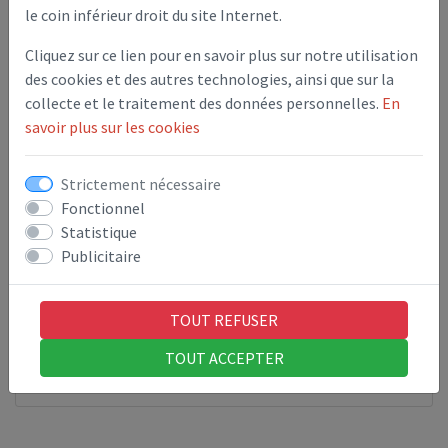
mieux préparés à y faire face.
le coin inférieur droit du site Internet.
L'objectif de cette brochure est de vous informer, de vous
Cliquez sur ce lien pour en savoir plus sur notre utilisation
sensibiliser à ces risques et de vous présenter les mesures de
des cookies et des autres technologies, ainsi que sur la
sauvegarde pour vous protéger.
collecte et le traitement des données personnelles.
En
savoir plus sur les cookies
Je vous invite donc à prendre connaissance de ce
DICRIM
, afin
d'avoir en mémoire les diverses mesures de sauvegarde et à le
conserver soigneusement.
Strictement nécessaire
Fonctionnel
Statistique
Publicitaire
Document d'Information Communal sur les
Risques Majeurs
TOUT REFUSER
TOUT ACCEPTER
Dossier départemental de Seine-et-Marne sur
les Risques Majeurs