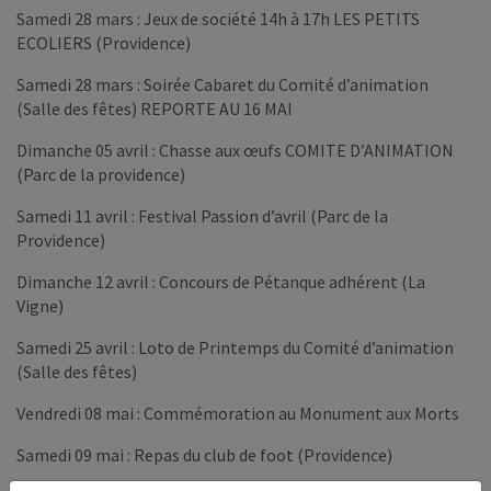
Samedi 28 mars : Jeux de société 14h à 17h LES PETITS
ECOLIERS (Providence)
Samedi 28 mars : Soirée Cabaret du Comité d’animation
(Salle des fêtes) REPORTE AU 16 MAI
Dimanche 05 avril : Chasse aux œufs COMITE D’ANIMATION
(Parc de la providence)
Samedi 11 avril : Festival Passion d’avril (Parc de la
Providence)
Dimanche 12 avril : Concours de Pétanque adhérent (La
Vigne)
Samedi 25 avril : Loto de Printemps du Comité d’animation
(Salle des fêtes)
Vendredi 08 mai : Commémoration au Monument aux Morts
Samedi 09 mai : Repas du club de foot (Providence)