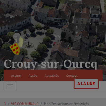
Crouy‑sur‑Ourcq
Soyez les bienvenus sur le site officiel de
Accueil
Accès
Actualités
Contact
notre commune
A LA UNE
VIE COMMUNALE
Manifestations et festivités