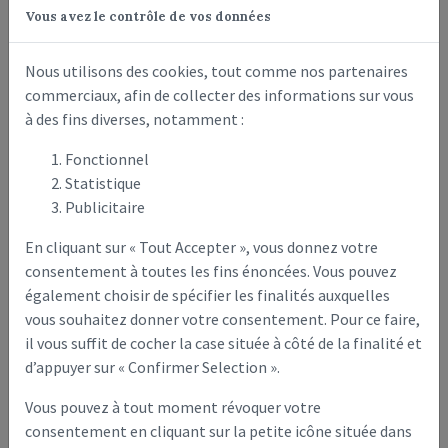
Samedi 16 mai : Concours de Pétanque pour tous (La Vigne)
Vous avez le contrôle de vos données
Dimanche 31 mai : Concours de Pétanque adhérent (La Vigne)
Nous utilisons des cookies, tout comme nos partenaires
Dimanche 31 mai : Vente de Rose pour la fête des mères avec
commerciaux, afin de collecter des informations sur vous
Les petits écoliers (Place du marché)
à des fins diverses, notamment :
Dimanche 31 mai : Brocante de l’épinoche Crouycienne (Place
Fonctionnel
du marché)
Statistique
Samedi 06 juin : Fête des Petits écoliers (Parc de la
Publicitaire
Providence)
En cliquant sur « Tout Accepter », vous donnez votre
Dimanche 07 juin : Trail du pays de l’Ourcq (Place du
consentement à toutes les fins énoncées. Vous pouvez
Champivert)
également choisir de spécifier les finalités auxquelles
vous souhaitez donner votre consentement. Pour ce faire,
Samedi 13 juin : Concours de Pétanque pour tous (La Vigne)
il vous suffit de cocher la case située à côté de la finalité et
Samedi 20, Dimanche 21 juin et Lundi 22 juin : Fête patronale
d’appuyer sur « Confirmer Selection ».
+ fête de la musique
Vous pouvez à tout moment révoquer votre
Dimanche 28 juin : Concours de Pétanque adhérent (La Vigne)
consentement en cliquant sur la petite icône située dans