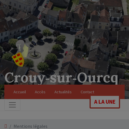
Crouy‑sur‑Ourcq
Soyez les bienvenus sur le site officiel de
Accueil
Accès
Actualités
Contact
notre commune
A LA UNE
Mentions légales