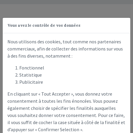
Mentions légales
Vous avez le contrôle de vos données
Nous utilisons des cookies, tout comme nos partenaires
Le site internet
www.crouy-sur-ourcq.fr
est
commerciaux, afin de collecter des informations sur vous
à des fins diverses, notamment :
édité par
Crouy‑sur‑Ourcq
:
Fonctionnel
Statistique
Adresse du siège social
: 10 rue du Général de Gaulle
Publicitaire
Place de la mairie, Crouy-sur-Ourcq 77840 – France
En cliquant sur « Tout Accepter », vous donnez votre
RCS
: .
consentement à toutes les fins énoncées. Vous pouvez
APE
: 8411Z
également choisir de spécifier les finalités auxquelles
E-mail
: accueil@crouy-sur-ourcq.fr
vous souhaitez donner votre consentement. Pour ce faire,
il vous suffit de cocher la case située à côté de la finalité et
d’appuyer sur « Confirmer Selection ».