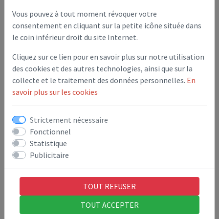
Vous pouvez à tout moment révoquer votre
1. Hébergement
consentement en cliquant sur la petite icône située dans
le coin inférieur droit du site Internet.
Cliquez sur ce lien pour en savoir plus sur notre utilisation
OVHcloud
des cookies et des autres technologies, ainsi que sur la
RTE DE LA FERME MASSON
collecte et le traitement des données personnelles.
En
59820 Gravelines
savoir plus sur les cookies
https://www.ovh.com
Strictement nécessaire
2. Conception et réalisation
Fonctionnel
Statistique
Publicitaire
3. Loi Informatique et Libertés
TOUT REFUSER
4. Protection des données
TOUT ACCEPTER