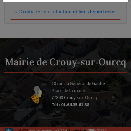
5. Droits de reproduction et liens hypertexte
Mairie de Crouy‑sur‑Ourcq
10 rue du Général de Gaulle
Place de la mairie
77840 Crouy-sur-Ourcq
Tél : 01.64.35.61.38
© 2026
www.crouy-sur-ourcq.fr 5.3.0
| Propulsé par
IMINENCE 5.1.2