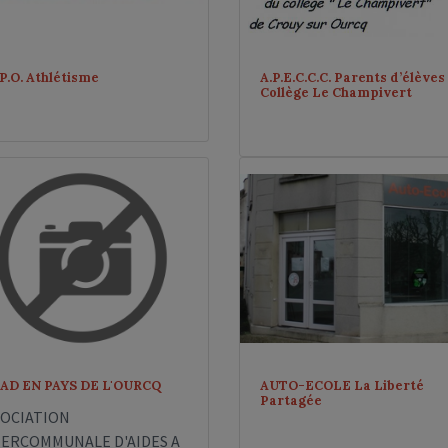
.P.O. Athlétisme
A.P.E.C.C.C. Parents d’élèves
Collège Le Champivert
AD EN PAYS DE L'OURCQ
AUTO-ECOLE La Liberté
Partagée
SOCIATION
TERCOMMUNALE D'AIDES A