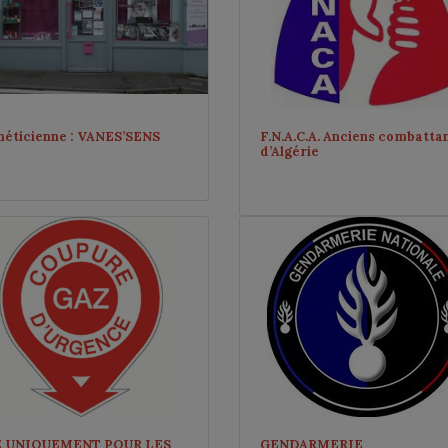
héticienne : VANES’SENS
F.N.A.C.A. Anciens combatta
d’Algérie
Z UNIQUEMENT POUR LES
GENDARMERIE