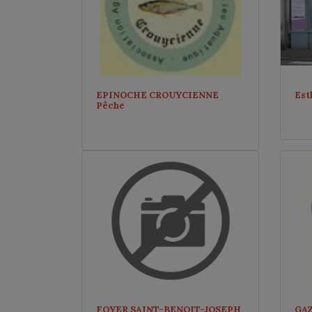
EPINOCHE CROUYCIENNE
Est
Pêche
FOYER SAINT-BENOIT-JOSEPH
GA