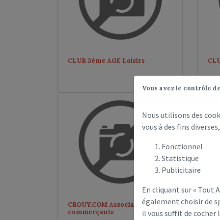
CLUB 3ème AGE Loisirs
CLU
Vous avez le contrôle d
Nous utilisons des coo
vous à des fins diverse
Fonctionnel
Statistique
Publicitaire
En cliquant sur « Tout
également choisir de sp
CROUY.COM Association des
DE
commerçants
il vous suffit de cocher 