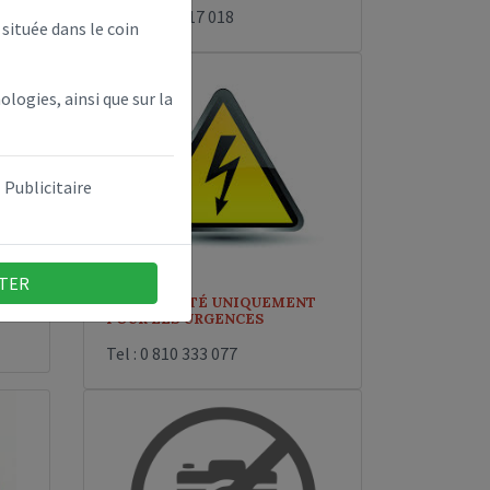
Tel : 0810 017 018
située dans le coin
ologies, ainsi que sur la
Publicitaire
TER
ELECTRICITÉ UNIQUEMENT
POUR LES URGENCES
Tel : 0 810 333 077