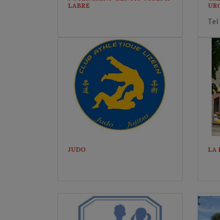
LABRE
UR
Tel 
JUDO
LA 