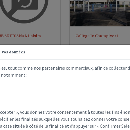
B ARTISANAL Loisirs
Collège le Champivert
e vos données
kies, tout comme nos partenaires commerciaux, afin de collecter 
s, notamment :
 Accepter », vous donnez votre consentement à toutes les fins éno
écifier les finalités auxquelles vous souhaitez donner votre conse
CHETTERIE
DENTISTE
la case située à côté de la finalité et d’appuyer sur « Confirmer Sele