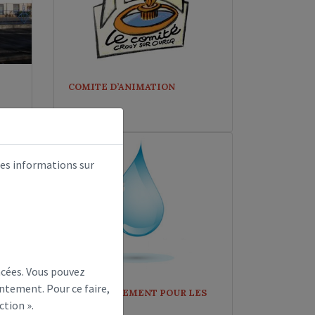
COMITE D’ANIMATION
des informations sur
ncées. Vous pouvez
ntement. Pour ce faire,
EAU UNIQUEMENT POUR LES
URGENCES
ction ».